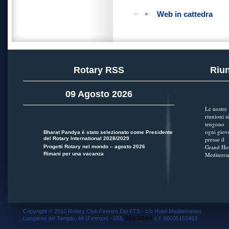
Web in cattedra
Rotary RSS
Riun
09 Agosto 2026
Le nostre
riunioni si
tengono
ogni giov
Bharat Pandya è stato selezionato come Presidente
del Rotary International 2028/2029
presso il
Grand Hot
Progetti Rotary nel mondo – agosto 2026
Rimani per una vacanza
Mediterra
Copyright © 2010 Rotary Club Firenze Est ETS - c/o Hotel Mediterraneo
0665049
Lungarno del Tempio, 44 (Firenze) - 055.
c.f. 80035150483