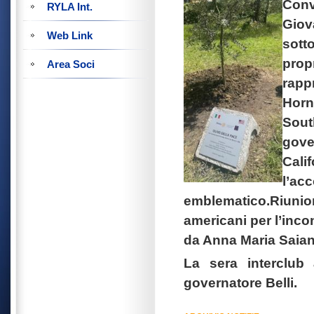
Con
RYLA Int.
Giov
Web Link
sott
prop
Area Soci
rap
Horn
Sou
gove
Cali
l’ac
emblematico.Riunion
americani per l’inco
da Anna Maria Saian
La sera interclub 
governatore Belli.