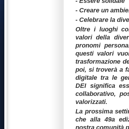
- Essere solidale
- Creare un ambie
- Celebrare la dive
Oltre i luoghi c
valori della dive
pronomi personal
questi valori vuo
trasformazione de
poi, si troverà a 
digitale tra le g
DEI significa es
collaborativo, po
valorizzati.
La prossima sett
che alla 49a edi
nostra comunità pi