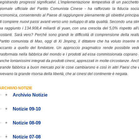
registrando progressi significativi. L'implementazione tempestiva di un pacchetto 
giornale ufficiale del Partito Comunista Cinese - ha rafforzato la fiducia soci
economica, consentendo al Paese di raggiungere pienamente gli obiettivi principal
di compiere nuovi passi avanti verso uno sviluppo di alta qualità. Secondo una stima
ha raggiunto i 134.908,4 miliardi di yuan, con una crescita del 5,0% rispetto all
costanti. Sarà vero? Perché sono grandi le difficoltà di comprensione della realtà
Partito comunista di Mao, oggi di Xi Jinping, il dittatore che ha voluto inserire n
accanto a quello del fondatore. Un approccio pragmatico rende possibile ved
trasformata nella fabbrica del mondo e i prodotti ad essa commissionata coprano 
anche lontanissimi integrati da prodotti cinesi, apprezzati in molte circostanze. An
grande fabbrica a buon mercato poi le cose cambiarono e così in altri Paesi che vi
avevano la grande risorsa della libertà, che ai cinesi del continente è negata.
ARCHIVIO NOTIZIE
Archivio Notizie
Notizie 09-10
Notizie 08-09
Notizie 07-08