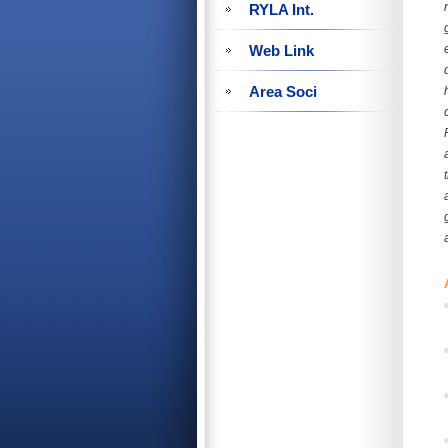
RYLA Int.
Web Link
Area Soci