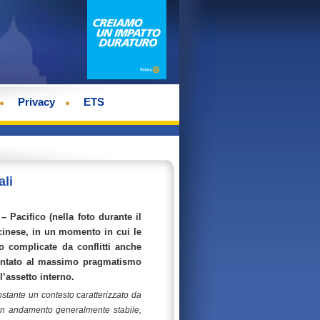
Privacy
ETS
ali
 – Pacifico (nella foto durante il
 cinese, in un momento in cui le
 complicate da conflitti anche
rontato al massimo pragmatismo
l’assetto interno.
stante un contesto caratterizzato da
o un andamento generalmente stabile,