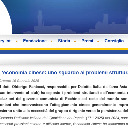
ry Int.
Fondazione
Storia
Premi
Consiglio
L'economia cinese: uno sguardo ai problemi struttur
Creato: 16 Gennaio 2025
Il dott. Olderigo Fantacci, responsabile per Deloitte Italia dell'area Asia
suo intervento al club) ha esposto i problemi strutturali dell’economia
relazioni del governo comunista di Pechino col resto del mondo sono
lontani che innervosiscono l’atteggiamento cinese generalmente imp
esterno unito alla necessità del gruppo dirigente verso la persistenza del
Secondo l’edizione italiana del ‘Quotidiano del Popolo’ (17.1.2025) nel 2024, nono
crescenti pressioni esterne e difficoltà interne, l'economia cinese ha mantenut