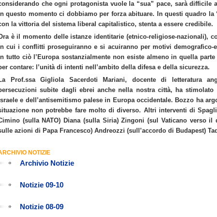
considerando che ogni protagonista vuole la “sua” pace, sarà difficile ad
in questo momento ci dobbiamo per forza abituare. In questi quadro la 
con la vittoria del sistema liberal capitalistico, stenta a essere credibile.
Ora è il momento delle istanze identitarie (etnico-religiose-nazionali), 
in cui i conflitti proseguiranno e si acuiranno per motivi demografico-e
In tutto ciò l’Europa sostanzialmente non esiste almeno in quella part
per contare: l’unità di intenti nell’ambito della difesa e della sicurezza.
La Prof.ssa Gigliola Sacerdoti Mariani, docente di letteratura ang
persecuzioni subite dagli ebrei anche nella nostra città, ha stimolato
Israele e dell’antisemitismo palese in Europa occidentale. Bozzo ha argo
situazione non potrebbe fare molto di diverso. Altri interventi di Spagl
Cimino (sulla NATO) Diana (sulla Siria) Zingoni (sul Vaticano verso il
sulle azioni di Papa Francesco) Andreozzi (sull’accordo di Budapest) Tad
ARCHIVIO NOTIZIE
Archivio Notizie
Notizie 09-10
Notizie 08-09