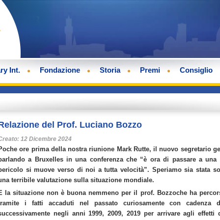
ry Int.
Fondazione
Storia
Premi
Consiglio
Relazione del Prof. Luciano Bozzo
Creato: 12 Dicembre 2024
Poche ore prima della nostra riunione Mark Rutte, il nuovo segretario ge
parlando a Bruxelles in una conferenza che “è ora di passare a una m
pericolo si muove verso di noi a tutta velocità”. Speriamo sia stata
una terribile valutazione sulla situazione mondiale.
E la situazione non è buona nemmeno per il prof. Bozzoche ha percors
tramite i fatti accaduti nel passato curiosamente con cadenza 
successivamente negli anni 1999, 2009, 2019 per arrivare agli effetti 