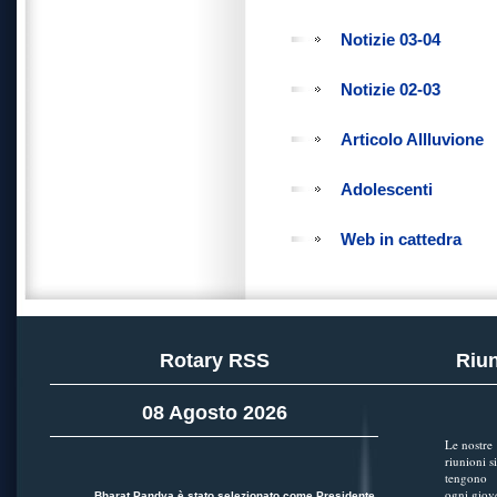
Notizie 03-04
Notizie 02-03
Articolo Allluvione
Adolescenti
Web in cattedra
Rotary RSS
Riun
08 Agosto 2026
Le nostre
riunioni si
tengono
ogni giov
Bharat Pandya è stato selezionato come Presidente