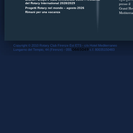
del Rotary International 2028/2029
presso il
Grand Hot
Progetti Rotary nel mondo – agosto 2026
Rimani per una vacanza
Mediterra
Copyright © 2010 Rotary Club Firenze Est ETS - c/o Hotel Mediterraneo
0665049
Lungarno del Tempio, 44 (Firenze) - 055.
c.f. 80035150483