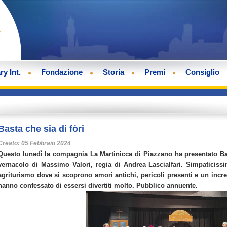
ry Int.
Fondazione
Storia
Premi
Consiglio
Basta che sia di fòri
Creato: 05 Febbraio 2024
Questo lunedì la compagnia La Martinicca di Piazzano ha presentato Ba
vernacolo di Massimo Valori, regia di Andrea Lascialfari. Simpaticiss
agriturismo dove si scoprono amori antichi, pericoli presenti e un incredib
hanno confessato di essersi divertiti molto. Pubblico annuente.