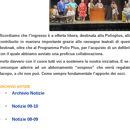
Ricordiamo che l’ingresso è a offerta libera, destinata alla Polioplus, al
contribuito in maniera importante grazie alle rassegne teatrali di quest
destinati, oltre che al Programma Polio Plus, per l’acquisto di un defibril
con il quale abbiamo avviato una proficua collaborazione.
Invito davvero con il cuore tutti voi a sostenere la nostra iniziativa. E se
comunque aderire ad un abbonamento “sospeso” che verrà regalato,
Jacopo, a chi non può. Come sempre fondamentale l’apporto dei soci.
ARCHIVIO NOTIZIE
Archivio Notizie
Notizie 09-10
Notizie 08-09