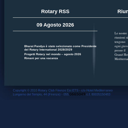
Rotary RSS
Riun
09 Agosto 2026
Le nostre
riunioni si
tengono
ogni giov
Bharat Pandya è stato selezionato come Presidente
del Rotary International 2028/2029
presso il
Grand Hot
Progetti Rotary nel mondo – agosto 2026
Rimani per una vacanza
Mediterra
Copyright © 2010 Rotary Club Firenze Est ETS - c/o Hotel Mediterraneo
0665049
Lungarno del Tempio, 44 (Firenze) - 055.
c.f. 80035150483