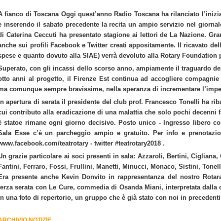
A fianco di Toscana Oggi quest’anno Radio Toscana ha rilanciato l’iniziat
e inserendo il sabato precedente la recita un ampio servizio nel giornale
di Caterina Ceccuti ha presentato stagione ai lettori de La Nazione. G
anche sui profili Facebook e Twitter creati appositamente. Il ricavato dell
spese e quanto dovuto alla SIAE) verrà devoluto alla Rotary Foundation per
Superato, con gli incassi dello scorso anno, ampiamente il traguardo dei
otto anni al progetto, il Firenze Est continua ad accogliere compagnie te
ma comunque sempre bravissime, nella speranza di incrementare l’imp
In apertura di serata il presidente del club prof. Francesco Tonelli ha rib
cui contributo alla eradicazione di una malattia che solo pochi decenni f
è statoe rimane ogni giorno decisivo. Posto unico - Ingresso libero co
Sala Esse c’è un parcheggio ampio e gratuito. Per info e prenotazio
www.facebook.com/teatrotary - twitter #teatrotary2018 .
Un grazie particolare ai soci presenti in sala: Azzaroli, Bertini, Cigliana
Fantini, Ferraro, Fossi, Frullini, Manetti, Minucci, Monaco, Sistini, Tonel
Era presente anche Kevin Donvito in rappresentanza del nostro Rotara
terza serata con Le Cure, commedia di Osanda Miani, interpretata dalla
in una foto di repertorio, un gruppo che è già stato con noi in precedenti
ARCHIVIO NOTIZIE