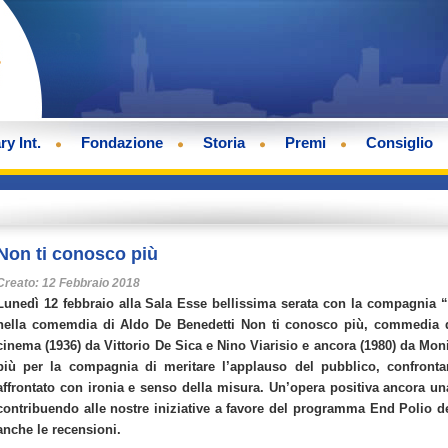
ry Int.
Fondazione
Storia
Premi
Consiglio
Non ti conosco più
Creato: 12 Febbraio 2018
Lunedì 12 febbraio alla Sala Esse bellissima serata con la compagnia 
nella comemdia di Aldo De Benedetti Non ti conosco più, commedia deg
cinema (1936) da Vittorio De Sica e Nino Viarisio e ancora (1980) da Monica
più per la compagnia di meritare l’applauso del pubblico, confront
affrontato con ironia e senso della misura. Un’opera positiva ancora un
contribuendo alle nostre iniziative a favore del programma End Polio d
anche le recensioni.