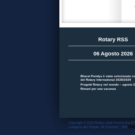
Rotary RSS
06 Agosto 2026
Bharat Pandya è stato selezionato c
del Rotary International 2028/2029
Progetti Rotary nel mondo – agosto 
Rimani per una vacanza
Copyright © 2010 Rotary Club Firenze Est ET
06
Lungarno del Tempio, 44 (Firenze) - 055.