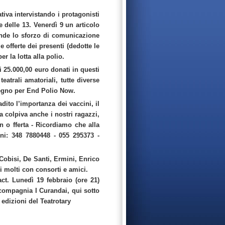
iva intervistando i protagonisti
 delle 13. Venerdì 9 un articolo
rande lo sforzo di comunicazione
e offerte dei presenti (dedotte le
 la lotta alla polio.
 25.000,00 euro donati in questi
atrali amatoriali, tutte diverse
egno per End Polio Now.
adito l’importanza dei vaccini, il
a colpiva anche i nostri ragazzi,
n o fferta - Ricordiamo che alla
ni: 348 7880448 - 055 295373 -
, Cobisi, De Santi, Ermini, Enrico
li molti con consorti e amici.
ct. Lunedì 19 febbraio (ore 21)
 compagnia I Curandai, qui sotto
 edizioni del Teatrotary