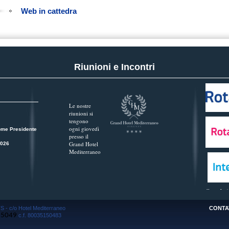
Web in cattedra
Riunioni e Incontri
Le nostre
riunioni si
tengono
ogni giovedì
ome Presidente
presso il
Grand Hotel
2026
Mediterraneo
Guarda tu
S - c/o Hotel Mediterraneo
CONTA
65049
c.f. 80035150483