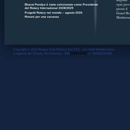
ogni giov
Bharat Pandya è stato selezionato come Presidente
del Rotary International 2028/2029
presso il
Grand Hot
Progetti Rotary nel mondo – agosto 2026
Rimani per una vacanza
Mediterra
Copyright © 2010 Rotary Club Firenze Est ETS - c/o Hotel Mediterraneo
0665049
Lungarno del Tempio, 44 (Firenze) - 055.
c.f. 80035150483