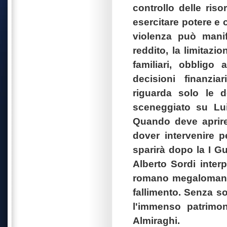
controllo delle ri
esercitare potere e c
violenza può manife
reddito, la limitazi
familiari, obbligo
decisioni finanzi
riguarda solo le d
sceneggiato su Lui
Quando deve aprire 
dover intervenire p
sparirà dopo la I Gu
Alberto Sordi inter
romano megalomane 
fallimento. Senza so
l'immenso patrimon
Almiraghi.