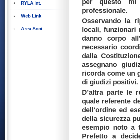
per questo mi 
RYLA Int.
professionale.
Web Link
Osservando la rip
locali, funzionari 
Area Soci
danno corpo all’
necessario coordi
dalla Costituzion
assegnano giudiz
ricorda come un g
di giudizi positivi.
D’altra parte le r
quale referente d
dell’ordine ed ese
della sicurezza pu
esempio noto a t
Prefetto a decid