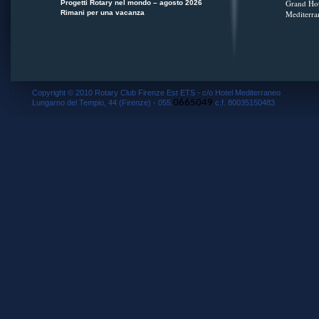
Grand Hot
Progetti Rotary nel mondo – agosto 2026
Rimani per una vacanza
Mediterra
Copyright © 2010 Rotary Club Firenze Est ETS - c/o Hotel Mediterraneo
0665049
Lungarno del Tempio, 44 (Firenze) - 055.
c.f. 80035150483