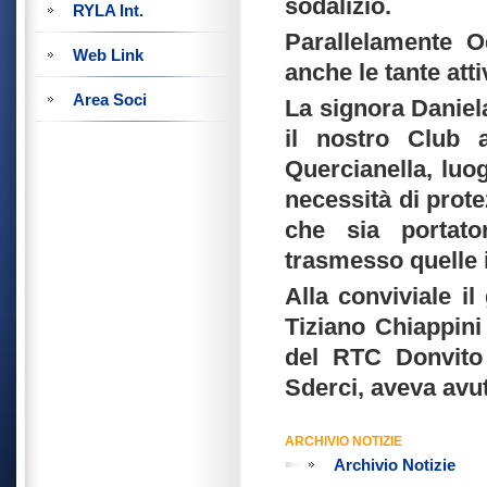
sodalizio.
RYLA Int.
Parallelamente 
Web Link
anche le tante atti
Area Soci
La signora Daniel
il nostro Club 
Quercianella, lu
necessità di prote
che sia portat
trasmesso quelle i
Alla conviviale i
Tiziano Chiappini
del RTC Donvito 
Sderci, aveva avu
ARCHIVIO NOTIZIE
Archivio Notizie