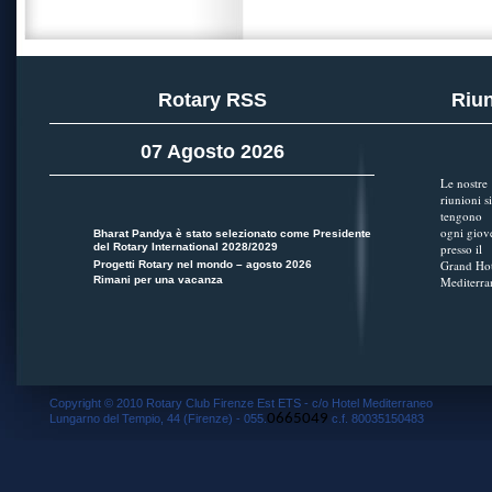
Rotary RSS
Riun
07 Agosto 2026
Le nostre
riunioni si
tengono
ogni giov
Bharat Pandya è stato selezionato come Presidente
del Rotary International 2028/2029
presso il
Grand Hot
Progetti Rotary nel mondo – agosto 2026
Rimani per una vacanza
Mediterra
Copyright © 2010 Rotary Club Firenze Est ETS - c/o Hotel Mediterraneo
0665049
Lungarno del Tempio, 44 (Firenze) - 055.
c.f. 80035150483