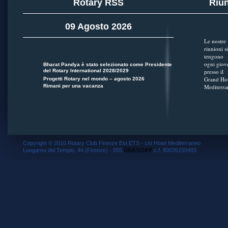
Rotary RSS
Riun
09 Agosto 2026
Le nostre
riunioni si
tengono
ogni giov
Bharat Pandya è stato selezionato come Presidente
del Rotary International 2028/2029
presso il
Grand Hot
Progetti Rotary nel mondo – agosto 2026
Rimani per una vacanza
Mediterra
Copyright © 2010 Rotary Club Firenze Est ETS - c/o Hotel Mediterraneo
0665049
Lungarno del Tempio, 44 (Firenze) - 055.
c.f. 80035150483