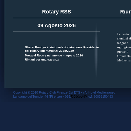
Rotary RSS
Riun
09 Agosto 2026
Le nostre
riunioni si
tengono
ogni giov
Bharat Pandya è stato selezionato come Presidente
del Rotary International 2028/2029
presso il
Grand Hot
Progetti Rotary nel mondo – agosto 2026
Rimani per una vacanza
Mediterra
Copyright © 2010 Rotary Club Firenze Est ETS - c/o Hotel Mediterraneo
0665049
Lungarno del Tempio, 44 (Firenze) - 055.
c.f. 80035150483