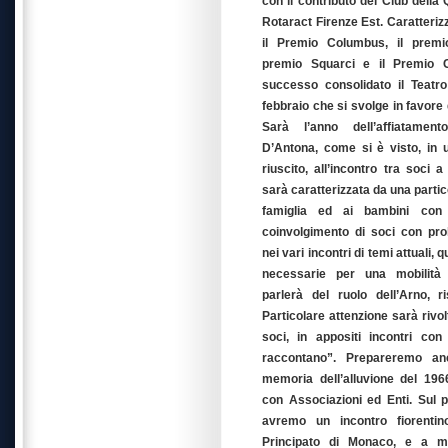
con il contributo dei Club della
Rotaract Firenze Est. Caratteriz
il Premio Columbus, il premio
premio Squarci e il Premio C
successo consolidato il Teatro
febbraio che si svolge in favore d
Sarà l’anno dell’affiatament
D’Antona, come si è visto, in
riuscito, all’incontro tra soci a 
sarà caratterizzata da una partic
famiglia ed ai bambini con 
coinvolgimento di soci con prol
nei vari incontri di temi attuali, q
necessarie per una mobilità
parlerà del ruolo dell’Arno, 
Particolare attenzione sarà rivo
soci, in appositi incontri con 
raccontano”. Prepareremo a
memoria dell’alluvione del 1966
con Associazioni ed Enti. Sul p
avremo un incontro fiorenti
Principato di Monaco, e a m