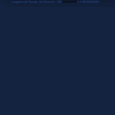
0665049
Lungarno del Tempio, 44 (Firenze) - 055.
c.f. 80035150483