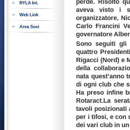
perde. Risolto q
RYLA Int.
aveva visto i s
Web Link
organizzatore, Nic
Carlo Francini Ve
Area Soci
governatore Alber
Sono seguiti gli 
quattro President
Rigacci (Nord) e 
della collaborazi
nata quest’anno tr
di ogni club che 
Ha preso infine 
Rotaract.La sera
tavoli posizionati 
per i tifosi, e co
dei vari club in u