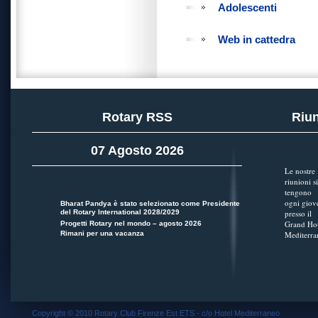
Adolescenti
Web in cattedra
Rotary RSS
Riun
07 Agosto 2026
Le nostre
riunioni si
tengono
ogni giov
Bharat Pandya è stato selezionato come Presidente
del Rotary International 2028/2029
presso il
Grand Hot
Progetti Rotary nel mondo – agosto 2026
Rimani per una vacanza
Mediterra
Copyright © 2010 Rotary Club Firenze Est ETS - c/o Hotel Mediterraneo