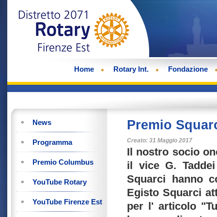
Home
Rotary Int.
Fondazione
Premio Squarc
News
Creato: 31 Maggio 2017
Programma
Il nostro socio on
Premio Columbus
il vice G. Tadde
Squarci hanno co
YouTube Rotary
Egisto Squarci att
YouTube Firenze Est
per l' articolo "T