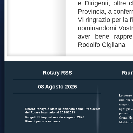
e Dirigenti, oltre
Provincia, a confer
Vi ringrazio per la
nominandomi Vostro
aver bene rappres
Rodolfo Cigliana
Rotary RSS
Riun
08 Agosto 2026
Le nostre
riunioni si
tengono
ogni giov
Bharat Pandya è stato selezionato come Presidente
del Rotary International 2028/2029
presso il
Grand Hot
Progetti Rotary nel mondo – agosto 2026
Rimani per una vacanza
Mediterra