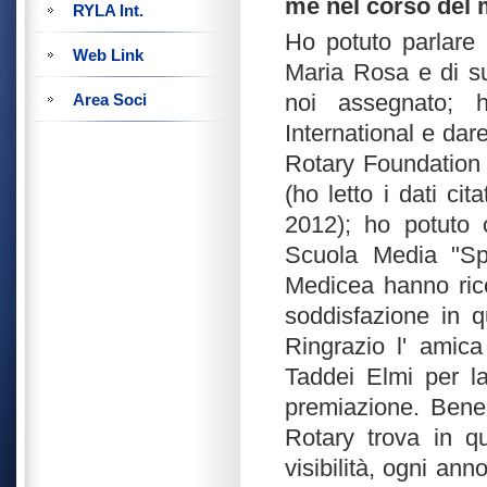
me nel corso del m
RYLA Int.
Ho potuto parlare 
Web Link
Maria Rosa e di su
noi assegnato; h
Area Soci
International e dare
Rotary Foundation 
(ho letto i dati cit
2012); ho potuto 
Scuola Media "Spi
Medicea hanno rice
soddisfazione in q
Ringrazio l' amic
Taddei Elmi per l
premiazione. Bene 
Rotary trova in q
visibilità, ogni an