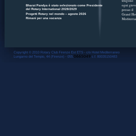
tengono
ogni giov
Bharat Pandya è stato selezionato come Presidente
del Rotary International 2028/2029
presso il
Grand Hot
Progetti Rotary nel mondo – agosto 2026
Rimani per una vacanza
Mediterra
Copyright © 2010 Rotary Club Firenze Est ETS - c/o Hotel Mediterraneo
0665049
Lungarno del Tempio, 44 (Firenze) - 055.
c.f. 80035150483