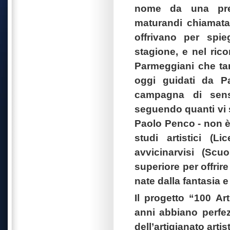
nome da una prece
maturandi chiamata
offrivano per spieg
stagione, e nel ric
Parmeggiani che tant
oggi guidati da P
campagna di sensib
seguendo quanti vi s
Paolo Penco - non è 
studi artistici (
avvicinarvisi (Scu
superiore per offrir
nate dalla fantasia 
Il progetto “100 Ar
anni abbiano perfezi
dell’artigianato art