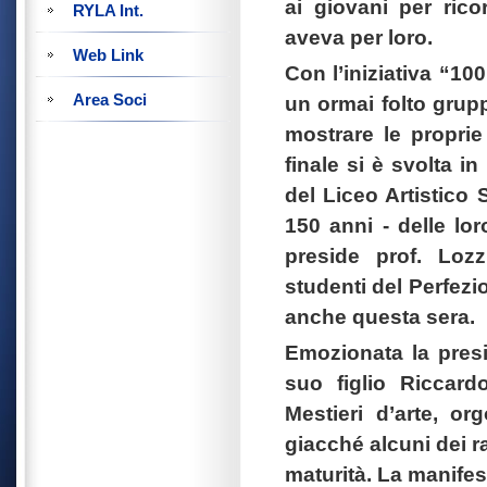
ai giovani per ric
RYLA Int.
aveva per loro.
Web Link
Con l’iniziativa “10
Area Soci
un ormai folto gruppo
mostrare le proprie
finale si è svolta i
del Liceo Artistico
150 anni - delle lo
preside prof. Lozz
studenti del Perfezi
anche questa sera.
Emozionata la pres
suo figlio
Riccardo
Mestieri d’arte, o
giacché alcuni dei ra
maturità. La manifest