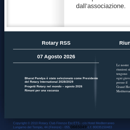
dall’associazione.
Rotary RSS
Riun
07 Agosto 2026
Le nostre
riunioni si
tengono
ogni giov
Bharat Pandya è stato selezionato come Presidente
del Rotary International 2028/2029
presso il
Grand Hot
Progetti Rotary nel mondo – agosto 2026
Rimani per una vacanza
Mediterra
Copyright © 2010 Rotary Club Firenze Est ETS - c/o Hotel Mediterraneo
0665049
Lungarno del Tempio, 44 (Firenze) - 055.
c.f. 80035150483