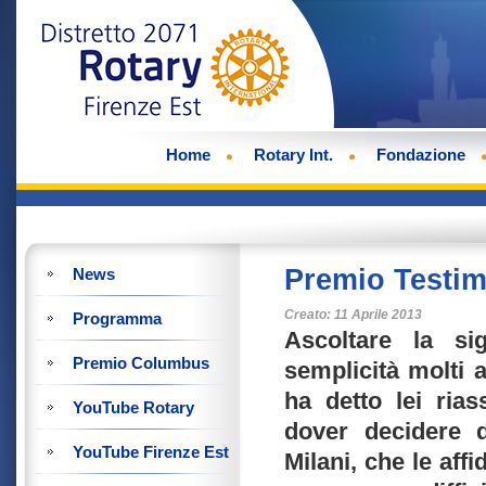
Home
Rotary Int.
Fondazione
Premio Testi
News
Creato: 11 Aprile 2013
Programma
Ascoltare la si
Premio Columbus
semplicità molti 
ha detto lei ria
YouTube Rotary
dover decidere d
YouTube Firenze Est
Milani, che le affi