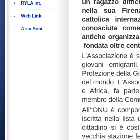
un ragazzo diffic
RYLA Int.
nella sua Firen
Web Link
cattolica intern
conosciuta come
Area Soci
antiche organizza
fondata oltre cent
L’Associazione è s
giovani emigranti
Protezione della Gi
del mondo. L'Assoc
e Africa, fa par
membro della Comm
All’'ONU è compon
iscritta nella list
cittadino si è cos
vecchia stazione fe