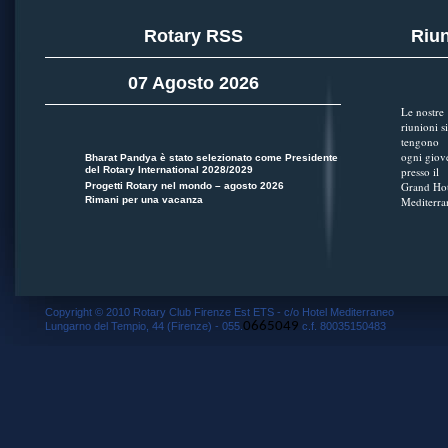
Rotary RSS
Riun
07 Agosto 2026
Le nostre
riunioni si
tengono
ogni giov
Bharat Pandya è stato selezionato come Presidente
del Rotary International 2028/2029
presso il
Grand Hot
Progetti Rotary nel mondo – agosto 2026
Rimani per una vacanza
Mediterra
Copyright © 2010 Rotary Club Firenze Est ETS - c/o Hotel Mediterraneo
0665049
Lungarno del Tempio, 44 (Firenze) - 055.
c.f. 80035150483