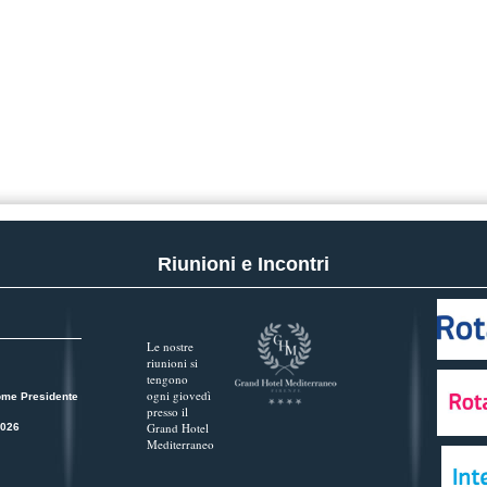
Riunioni e Incontri
Le nostre
riunioni si
tengono
ogni giovedì
ome Presidente
presso il
Grand Hotel
2026
Mediterraneo