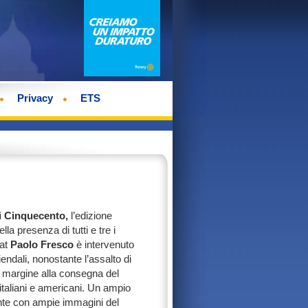
Privacy
ETS
i Cinquecento,
l’edizione
a presenza di tutti e tre i
iat
Paolo Fresco
è intervenuto
dali, nonostante l’assalto di
in margine alla consegna del
italiani e americani. Un ampio
ente con ampie immagini del