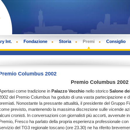
ry Int.
Fondazione
Storia
Premi
Consiglio
Premio Columbus 2002
Premio Columbus 2002
Apertasi come tradizione in
Palazzo Vecchio
nello storico
Salone de
2002 del Premio Columbus ha goduto di una vasta partecipazione e dell
premiati. Nonostante la pressante attualità, il presidente del Gruppo F
come previsto, mantenendo la massima discrezione sulle vicende azien
alcuni cronisti. In conversazioni con giornalisti più accorti, avvenute 
Premio, Fresco ha parlato della propria esperienza professionale con 
servizio del TG3 regionale toscano (ore 23.30) ne ha riferito brevem