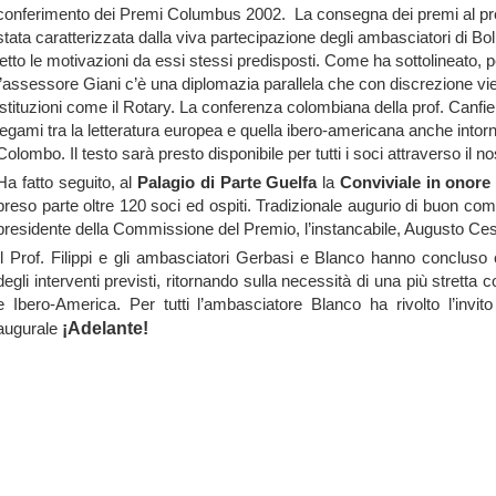
conferimento dei Premi Columbus 2002.
La consegna dei premi al prof
stata caratterizzata dalla viva partecipazione degli ambasciatori di B
letto le motivazioni da essi stessi predisposti. Come ha sottolineato, 
l’assessore Giani c’è una diplomazia parallela che con discrezione vien
istituzioni come il Rotary. La conferenza colombiana della prof. Canfield
legami tra la letteratura europea e quella ibero-americana anche intorno
Colombo. Il testo sarà presto disponibile per tutti i soci attraverso il nos
Ha fatto seguito, al
Palagio di Parte Guelfa
la
Conviviale in onore 
preso parte oltre 120 soci ed ospiti. Tradizionale augurio di buon c
presidente della Commissione del Premio, l’instancabile, Augusto Ces
Il Prof. Filippi e gli ambasciatori Gerbasi e Blanco hanno concluso 
degli interventi previsti, ritornando sulla necessità di una più stretta co
e Ibero-America. Per tutti l’ambasciatore Blanco ha rivolto l’invi
¡Adelante!
augurale